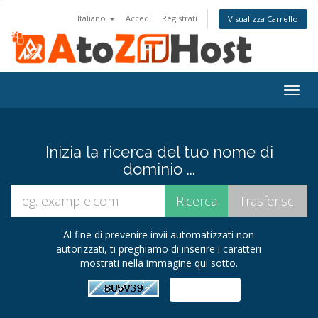
Italiano
Accedi
Registrati
Visualizza Carrello
Attiv
Navi
Inizia la ricerca del tuo nome di
dominio ...
Al fine di prevenire invii automatizzati non
autorizzati, ti preghiamo di inserire i caratteri
mostrati nella immagine qui sotto.