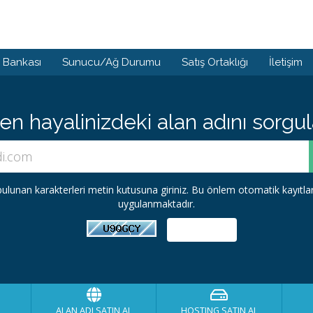
i Bankası
Sunucu/Ağ Durumu
Satış Ortaklığı
İletişim
 hayalinizdeki alan adını sorgula
ulunan karakterleri metin kutusuna giriniz. Bu önlem otomatik kayıtl
uygulanmaktadır.
ALAN ADI SATIN AL
HOSTING SATIN AL