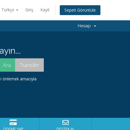
Türkçe
Giriş
Kayıt
Sepeti Görüntüle
Hesap
yın...
arı önlemek amacıyla
ÖDEME YAP
DESTEK AL