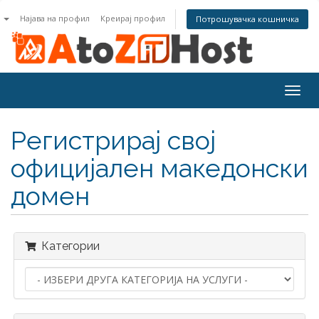
n
Најава на профил
Креирај профил
Потрошувачка кошничка
Togg
navig
Регистрирај свој
официјален македонски
домен
Категории