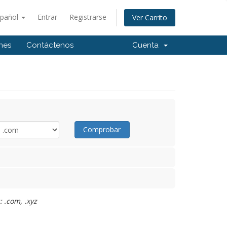
spañol
Entrar
Registrarse
Ver Carrito
ones
Contáctenos
Cuenta
Comprobar
 .com, .xyz